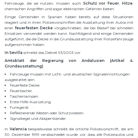
Fahrzeuge, die sie nutzen, müssen auch
Schutz vor Feuer
,
Hitze
,
chemischen Angriffen und sogar elektrischen Gefahren bieten.
Einige Gemeinden in Spanien haben bereits auf diese Situationen
reagiert und in ihren Polizeivorschriften die Ausstattung ihrer Autos mit
einer
feuerfesten Decke
vorgeschrieben, die bei Bedarf bei schnellen
Einsätzen verwendet werden kann. Nachfolgend sind einige Gemeinden
aufgeführt, die die Decke in die Grundausstattung ihrer Polizeifahrzeuge
aufgenommen haben:
In Sevilla
schreibt das Dekret 93/2003 vor:
Amtsblatt der Regierung von Andalusien (Artikel 4.
Grundausstattung)
Fahrzeuge müssen mit Licht- und akustischen Signaleinrichtungen
ausgestattet sein.
Feuerfeste Decke.
Feuerlöscher.
Taschenlampen.
Erste-Hilfe-Ausrüstung.
Funkgerät.
Reflektierende Westen oder Schutzwesten.
Signalkegel und Absperrbänder.
In
Valencia
beispielsweise schreibt die örtliche Polizeivorschrift, die am
30. Dezember 1999 verabschiedet wurde, vor, dass alle Polizeiautos und