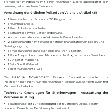
Transporter mindestens mit einer feuerfesten Decke ausgestattet sein
müssen, neben anderen Elementen.
Verordnung der örtlichen Polizei von Valencia (Artikel 46)
1 Feuerlöscher mit Schlauch, 20 Kilogramm.
1 feuerfeste Decke.
1 Paar Arbeitshandschuhe.
1 Schachtel Einweg-Latexhandschuhe.
4 zusammenklappbare reflektierende Warndreiecke.
2 Taschenlampen mit entsprechenden orangefarbenen Kegeln und
Befestigungsring.
1 amerikanisches Band (Schleppleine) von 4 Metern.
1 Rolle Absperrband zum Markieren oder Abgrenzen von Bereichen.
1 20-Meter-Maßband.
1 Satz Starthilfekabel.
1 Beatmungsventil (CPR).
Die
Basque Government
, Euskedo Jaurlaritza, stattet ihre
Polizeieinheiten nicht nur mit feuerfesten Decken aus, sondern auch mit
Wärmeschutzdecken.
Technische Grundlagen für Streifenwagen - Ausstattung der
Polizeiausrüstung
1 elastisches Netz zur Befestigung der feuerfesten Decke, das im
vorderen Bereich des Beifahrers platziert wird.