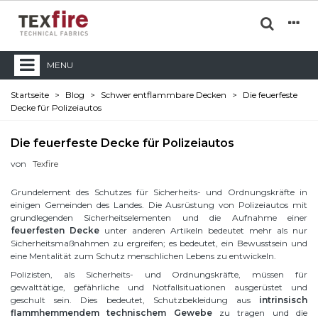
MENU
Startseite
>
Blog
>
Schwer entflammbare Decken
>
Die feuerfeste
Decke für Polizeiautos
Die feuerfeste Decke für Polizeiautos
von
Texfire
Grundelement des Schutzes für Sicherheits- und Ordnungskräfte in
einigen Gemeinden des Landes. Die Ausrüstung von Polizeiautos mit
grundlegenden Sicherheitselementen und die Aufnahme einer
feuerfesten Decke
unter anderen Artikeln bedeutet mehr als nur
Sicherheitsmaßnahmen zu ergreifen; es bedeutet, ein Bewusstsein und
eine Mentalität zum Schutz menschlichen Lebens zu entwickeln.
Polizisten, als Sicherheits- und Ordnungskräfte, müssen für
gewalttätige, gefährliche und Notfallsituationen ausgerüstet und
geschult sein. Dies bedeutet, Schutzbekleidung aus
intrinsisch
flammhemmendem technischem Gewebe
zu tragen und die