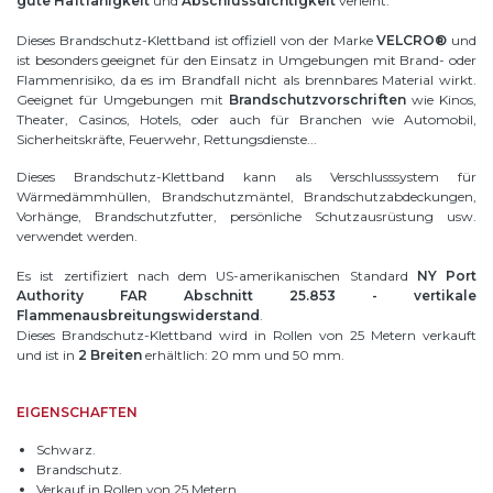
gute Haftfähigkeit
und
Abschlussdichtigkeit
verleiht.
Dieses Brandschutz-Klettband ist offiziell von der Marke
VELCRO®
und
ist besonders geeignet für den Einsatz in Umgebungen mit Brand- oder
Flammenrisiko, da es im Brandfall nicht als brennbares Material wirkt.
Geeignet für Umgebungen mit
Brandschutzvorschriften
wie Kinos,
Theater, Casinos, Hotels, oder auch für Branchen wie Automobil,
Sicherheitskräfte, Feuerwehr, Rettungsdienste...
Dieses Brandschutz-Klettband kann als Verschlusssystem für
Wärmedämmhüllen, Brandschutzmäntel, Brandschutzabdeckungen,
Vorhänge, Brandschutzfutter, persönliche Schutzausrüstung usw.
verwendet werden.
Es ist zertifiziert nach dem US-amerikanischen Standard
NY Port
Authority FAR Abschnitt 25.853 - vertikale
Flammenausbreitungswiderstand
.
Dieses Brandschutz-Klettband wird in Rollen von 25 Metern verkauft
und ist in
2 Breiten
erhältlich: 20 mm und 50 mm.
EIGENSCHAFTEN
Schwarz.
Brandschutz.
Verkauf in Rollen von 25 Metern.