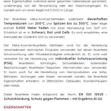
seine Eigenschaften während seiner gesamten Lebensdauer garantiert,
unabhängig von der Verwendung oder den Waschvorgängen. Es
handelt sich um einen Kegel mit 5.000 m Länge.
Der feuerfeste Meta-Aramid-Nähfaden widersteht
dauerhaften
Temperaturen
von
200ºC
und
Spitzen bis zu 300ºC
. Jeder Kegel
enthält
5.000 Meter Faden
mit einer Abmessung von 12x7 cm.
Erhältlich ist er in
Schwarz, Rot und Gelb
. Es wird empfohlen, eine
Nähnadel der Größe 80-100 zu verwenden.
Der Meta-Aramid-feuerfeste Nähfaden wird für die Herstellung
verschiedenster technischer Produkte verwendet, bei denen feuerfeste
Schutzwirkung oder Hitzebeständigkeit erforderlich ist. Er wird weit
verbreitet für die Herstellung von
individueller Schutzausrüstung
(PSA)
, feuerfesten Vorhängen, Schweißdecken, isolierenden
Beschichtungen, feuerfesten Teppichen, Wärmehüllen usw. verwendet.
Er kann auch für die Herstellung von Heimprodukten wie Sofas,
Bettlaken, Vorhängen oder Kissen verwendet werden, die feuerfeste
Eigenschaften erfordern, in öffentlichen Gebäuden, Krankenhäusern
oder Hotels.
Dieser feuerfeste Faden entspricht der Norm
EN ISO 15025 -
Schutzkleidung. Schutz gegen Flammen. – mit Ergebnis A1-A2
.
EIGENSCHAFTEN