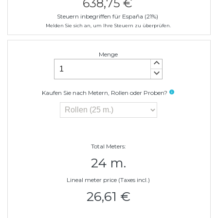
638,75 €
Steuern inbegriffen für España (21%)
Melden Sie sich an, um Ihre Steuern zu überprüfen.
Menge
keyboard_arrow_up
keyboard_arrow_down
Kaufen Sie nach Metern, Rollen oder Proben?
info
Total Meters:
24 m.
Lineal meter price (Taxes incl.)
26,61 €