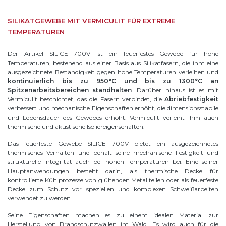
SILIKATGEWEBE MIT VERMICULIT FÜR EXTREME
TEMPERATUREN
Der Artikel SILICE 700V ist ein feuerfestes Gewebe für hohe
Temperaturen, bestehend aus einer Basis aus Silikatfasern, die ihm eine
ausgezeichnete Beständigkeit gegen hohe Temperaturen verleihen und
kontinuierlich bis zu 950°C und bis zu 1300°C an
Spitzenarbeitsbereichen standhalten
. Darüber hinaus ist es mit
Vermiculit beschichtet, das die Fasern verbindet, die
Abriebfestigkeit
verbessert und mechanische Eigenschaften erhöht, die dimensionsstabile
und Lebensdauer des Gewebes erhöht. Vermiculit verleiht ihm auch
thermische und akustische Isoliereigenschaften.
Das feuerfeste Gewebe SILICE 700V bietet ein ausgezeichnetes
thermisches Verhalten und behält seine mechanische Festigkeit und
strukturelle Integrität auch bei hohen Temperaturen bei. Eine seiner
Hauptanwendungen besteht darin, als thermische Decke für
kontrollierte Kühlprozesse von glühenden Metallteilen oder als feuerfeste
Decke zum Schutz vor speziellen und komplexen Schweißarbeiten
verwendet zu werden.
Seine Eigenschaften machen es zu einem idealen Material zur
Herstellung von Brandschutzwällen im Wald. Es wird auch für die