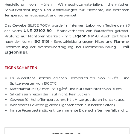
Herstellung von Hüllen, Wärmeschutzmaterialien, thermischen
Schutzvorrichtungen und Abdeckungen für Elemente, die extremen
Temperaturen ausgesetzt sind, verwendet.
Das Gewebe SILICE 700V wurde im internen Labor von Texfire gemäß
der Norm
UNE 23102-90
- Brandverhalten von Baustoffen getestet.
Prüfung auf Nichtbrennbarkeit - mit
Ergebnis M-0
. Auch zertifiziert
nach der Norm
ISO 9151
- Schutzkleidung gegen Hitze und Flamme.
Bestimmung der Wärmeübertragung bei Flammeinwirkung. -
mit
Ergebnis B1
.
EIGENSCHAFTEN
Es widersteht kontinuierlichen Temperaturen von 950ºC und
Spitzenwerten von 1300ºC.
Materialstärke 0,7 mm, 650 g/m² und nutzbare Breite von 91 cm.
Silikatfasern reizen die Haut nicht. Kein Jucken.
Gewebe für hohe Temperaturen, hält Hitze gut durch Kontakt aus.
Wendbares Gewebe (gleiche Eigenschaften auf beiden Seiten).
Innate Feuerbeständigkeit, permanente Eigenschaften, verfällt nicht.