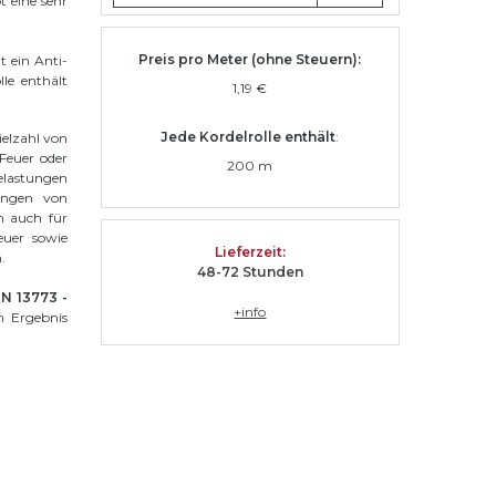
t eine sehr
Preis pro Meter (ohne Steuern):
 ein Anti-
le enthält
1,19 €
Jede Kordelrolle enthält
:
Vielzahl von
Feuer oder
200 m
lastungen
kungen von
n auch für
uer sowie
Lieferzeit
:
.
48-72 Stunden
N 13773 -
+info
 Ergebnis