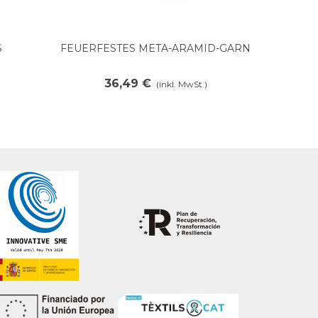
S
FEUERFESTES META-ARAMID-GARN
n
In den Warenkorb legen
36,49 €
(inkl. MwSt.)