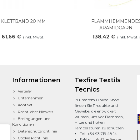
KLETTBAND 20 MM
FLAMMHEMMENDE
In den Warenkorb legen
In den Warenkorb lege
ARAMIDGARN
61,66 €
138,42 €
(inkl. MwSt.)
(inkl. MwSt.)
Informationen
Texfire Textils
Tecnics
Verteiler
Unternehmen
In unserem Online-Shop
Kontakt
finden Sie Produkte und
Gewebe, die entwickelt
Rechtlicher Hinweis
wurden, um vor Flammen,
Bedingungen und
Hitze und hohen
Konditionen
Temperaturen zu schützen.
Datenschutzrichtlinie
Tel.: +34 93 719 48 14
Cookie Richtlinie
E-Mail:
info@texfire.net