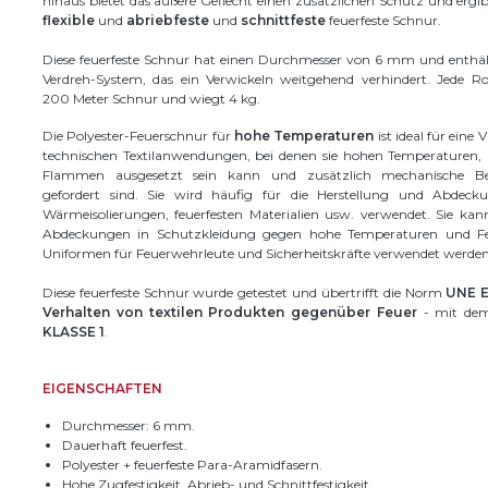
hinaus bietet das äußere Geflecht einen zusätzlichen Schutz und ergib
flexible
und
abriebfeste
und
schnittfeste
feuerfeste Schnur.
Diese feuerfeste Schnur hat einen Durchmesser von 6 mm und enthält
Verdreh-System, das ein Verwickeln weitgehend verhindert. Jede Rol
200 Meter Schnur und wiegt 4 kg.
Die Polyester-Feuerschnur für
hohe Temperaturen
ist ideal für eine 
technischen Textilanwendungen, bei denen sie hohen Temperaturen, 
Flammen ausgesetzt sein kann und zusätzlich mechanische Be
gefordert sind. Sie wird häufig für die Herstellung und Abdec
Wärmeisolierungen, feuerfesten Materialien usw. verwendet. Sie kan
Abdeckungen in Schutzkleidung gegen hohe Temperaturen und Fe
Uniformen für Feuerwehrleute und Sicherheitskräfte verwendet werden
Diese feuerfeste Schnur wurde getestet und übertrifft die Norm
UNE E
Verhalten von textilen Produkten gegenüber Feuer
- mit dem
KLASSE 1
.
EIGENSCHAFTEN
Durchmesser: 6 mm.
Dauerhaft feuerfest.
Polyester + feuerfeste Para-Aramidfasern.
Hohe Zugfestigkeit, Abrieb- und Schnittfestigkeit.