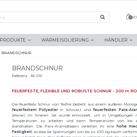
E
0
PRODUKTE
WÄRMEISOLIERUNG
HÄNDLER
BRANDSCHNUR
BRANDSCHNUR
Referenz :
65-019
FEUERFESTE, FLEXIBLE UND ROBUSTE SCHNUR - 200 m RO
Die feuerfeste Schnur von Texfire besteht aus einem äußeren Monoge
feuerfestem Polyester
in Schwarz und
feuerfesten Para-Ara
(Kevlar) im Inneren. Sie wurde entwickelt, um in Umgebungen 
Temperaturen zu arbeiten und kann Temperaturen von bis
standhalten. Die Para-Aramidfasern verleihen ihr eine
hohe mec
Festigkeit
, so dass sie Spannungen von bis zu 430 kg kaum verform