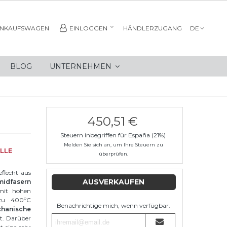
INKAUFSWAGEN
EINLOGGEN
HÄNDLERZUGANG
DE
BLOG
UNTERNEHMEN
450,51 €
Steuern inbegriffen für España (21%)
Melden Sie sich an, um Ihre Steuern zu
LLE
überprüfen.
flecht aus
AUSVERKAUFEN
midfasern
mit hohen
 zu 400ºC
Benachrichtige mich, wenn verfügbar.
hanische
t. Darüber