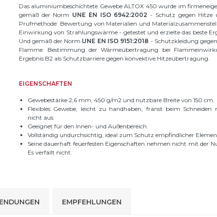
Das aluminiumbeschichtete Gewebe ALTOX 450 wurde im firmeneig
gemäß der Norm
UNE EN ISO 6942:2002
- Schutz gegen Hitze 
Prüfmethode: Bewertung von Materialien und Materialzusammenstel
Einwirkung von Strahlungswärme - getestet und erzielte das beste Er
Und gemäß der Norm
UNE EN ISO 9151:2018
- Schutzkleidung gegen
Flamme. Bestimmung der Wärmeübertragung bei Flammeinwirk
Ergebnis B2 als Schutzbarriere gegen konvektive Hitzeübertragung.
EIGENSCHAFTEN
Gewebestärke 2,6 mm, 450 g/m2 und nutzbare Breite von 150 cm.
Flexibles Gewebe, leicht zu handhaben, franst beim Schneiden 
nicht aus.
Geeignet für den Innen- und Außenbereich.
Vollständig undurchsichtig, ideal zum Schutz empfindlicher Elemen
Seine dauerhaft feuerfesten Eigenschaften nehmen nicht mit der N
Es verfällt nicht.
ENDUNGEN
EMPFEHLUNGEN