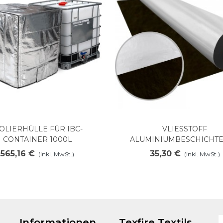
SOLIERHÜLLE FÜR IBC-
VLIESSTOFF
In den Warenkorb legen
Mehr anzeigen
CONTAINER 1000L
ALUMINIUMBESCHICHTE
PREOX 500AL
565,16 €
35,30 €
(inkl. MwSt.)
(inkl. MwSt.)
Informationen
Texfire Textils