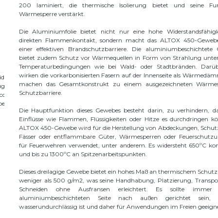
200 laminiert, die thermische Isolierung bietet und seine Fu
Wärmesperre verstärkt.
Die Aluminiumfolie bietet nicht nur eine hohe Widerstandsfähig
direkten Flammenkontakt, sondern macht das ALTOX 450-Geweb
einer effektiven Brandschutzbarriere. Die aluminiumbeschichtete 
bietet zudem Schutz vor Wärmequellen in Form von Strahlung unte
Temperaturbedingungen wie bei Wald- oder Stadtbränden. Darüb
wirken die vorkarbonisierten Fasern auf der Innenseite als Wärmed
machen das Gesamtkonstrukt zu einem ausgezeichneten Wärmes
Schutzbarriere.
Die Hauptfunktion dieses Gewebes besteht darin, zu verhindern, da
Einflüsse wie Flammen, Flüssigkeiten oder Hitze es durchdringen k
ALTOX 450-Gewebe wird für die Herstellung von Abdeckungen, Schutz
Fässer oder entflammbare Güter, Wärmesperren oder Feuerschutzu
für Feuerwehren verwendet, unter anderem. Es widersteht 650ºC kont
und bis zu 1300ºC an Spitzenarbeitspunkten.
Dieses dreilagige Gewebe bietet ein hohes Maß an thermischem Schutz
weniger als 500 g/m2, was seine Handhabung, Platzierung, Transpo
Schneiden ohne Ausfransen erleichtert. Es sollte imme
aluminiumbeschichteten Seite nach außen gerichtet sein,
wasserundurchlässig ist und daher für Anwendungen im Freien geeignet