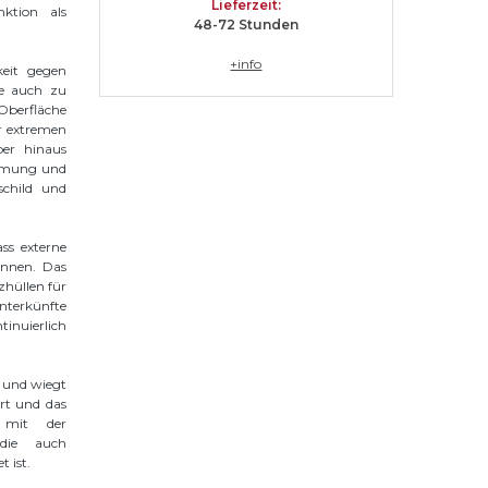
Lieferzeit
:
nktion als
48-72 Stunden
+info
keit gegen
e auch zu
Oberfläche
r extremen
er hinaus
ämmung und
child und
ss externe
önnen. Das
hüllen für
nterkünfte
inuierlich
 und wiegt
rt und das
r mit der
 die auch
 ist.