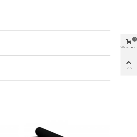
0
Warenkor
Top