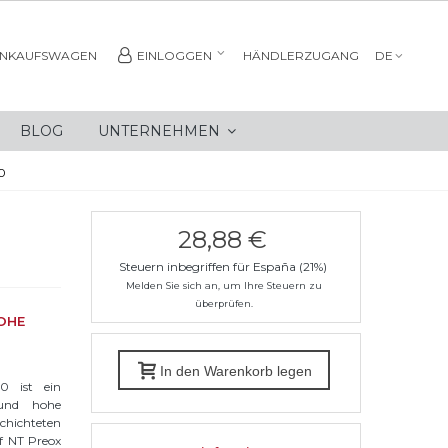
INKAUFSWAGEN
EINLOGGEN
HÄNDLERZUGANG
DE
BLOG
UNTERNEHMEN
0
28,88 €
Steuern inbegriffen für España (21%)
Melden Sie sich an, um Ihre Steuern zu
überprüfen.
OHE
In den Warenkorb legen
0 ist ein
 und hohe
chichteten
ff NT Preox