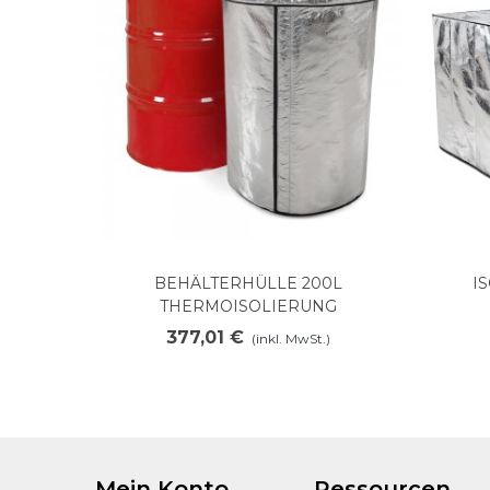
BEHÄLTERHÜLLE 200L
I
In den Warenkorb legen
THERMOISOLIERUNG
377,01 €
(inkl. MwSt.)
Mein Konto
Ressourcen