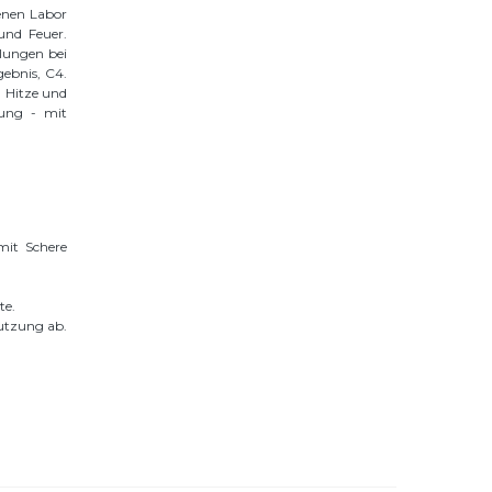
enen Labor
und Feuer.
lungen bei
gebnis, C4.
 Hitze und
ung - mit
mit Schere
te.
utzung ab.