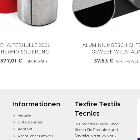
EHÄLTERHÜLLE 200L
ALUMINIUMBESCHICHT
In den Warenkorb legen
Mehr anzeigen
THERMOISOLIERUNG
GEWEBE WELS1 AL
377,01 €
37,63 €
(inkl. MwSt.)
(inkl. MwSt.)
Informationen
Texfire Textils
Tecnics
Verteiler
Unternehmen
In unserem Online-Shop
Kontakt
finden Sie Produkte und
Gewebe, die entwickelt
Rechtlicher Hinweis