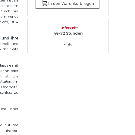
dem ist sie
In den Warenkorb legen
 dient dem
 Durch ihre
mmhemmende
 cm, ist 4
Lieferzeit
:
48-72 Stunden
 und ihre
chnell und
+info
 der Seite
ass sie mit
 kann oder
t ist. Die
t. Außerdem
 Oberseite,
schluss zu
und einer
nd auf das
 internen