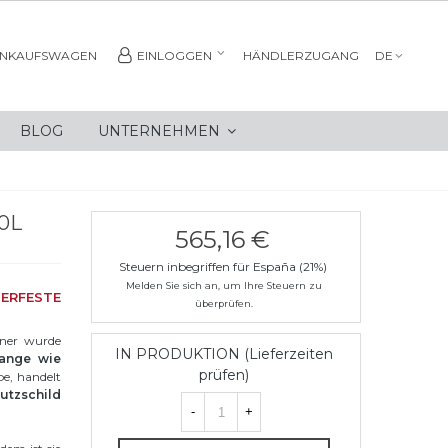
INKAUFSWAGEN
EINLOGGEN
HÄNDLERZUGANG
DE
BLOG
UNTERNEHMEN
0L
565,16 €
Steuern inbegriffen für España (21%)
Melden Sie sich an, um Ihre Steuern zu
FESTE
überprüfen.
ner wurde
IN PRODUKTION (Lieferzeiten
lange wie
prüfen)
be, handelt
utzschild
-
+