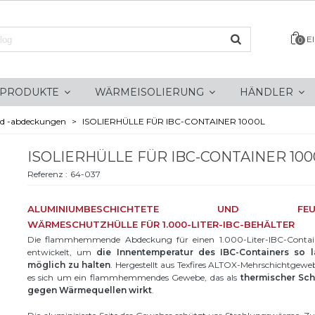
E
0
PRODUKTE
WÄRMEISOLIERUNG
HÄNDLER
nd -abdeckungen
>
ISOLIERHÜLLE FÜR IBC-CONTAINER 1000L
ISOLIERHÜLLE FÜR IBC-CONTAINER 100
Referenz :
64-037
ALUMINIUMBESCHICHTETE UND FEUER
WÄRMESCHUTZHÜLLE FÜR 1.000-LITER-IBC-BEHÄLTER
Die flammhemmende Abdeckung für einen 1.000-Liter-IBC-Contai
entwickelt, um
die Innentemperatur des IBC-Containers so 
möglich zu halten
. Hergestellt aus Texfires ALTOX-Mehrschichtgewe
es sich um ein flammhemmendes Gewebe, das als
thermischer Sch
gegen Wärmequellen wirkt
.