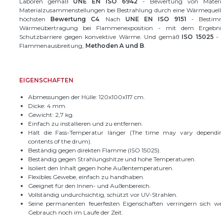
Laboren gemäß
UNE EN ISO 6942
- Bewertung von Materi
Materialzusammenstellungen bei Bestrahlung durch eine Wärmequelle
höchsten
Bewertung C4
. Nach
UNE EN ISO 9151
- Bestim
Wärmeübertragung bei Flammenexposition - mit dem Ergebni
Schutzbarriere gegen konvektive Wärme. Und gemäß
ISO 15025
- 
Flammenausbreitung,
Methoden A und B
.
EIGENSCHAFTEN
Abmessungen der Hülle: 120x100x117 cm.
Dicke: 4 mm.
Gewicht: 2,7 kg.
Einfach zu installieren und zu entfernen.
Hält die Fass-Temperatur länger (The time may vary depend
contents of the drum).
Beständig gegen direkten Flamme (ISO 15025).
Beständig gegen Strahlungshitze und hohe Temperaturen.
Isoliert den Inhalt gegen hohe Außentemperaturen.
Flexibles Gewebe, einfach zu handhaben.
Geeignet für den Innen- und Außenbereich.
Vollständig undurchsichtig, schützt vor UV-Strahlen.
Seine permanenten feuerfesten Eigenschaften verringern sich w
Gebrauch noch im Laufe der Zeit.