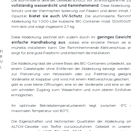
Die aluminisierte Seite des Gewebes schützt vor Strahlungswärme. Zu
vollständig wasserdicht und flammhemmend
. Diese Abdeckung
Schutz und der thermischen Isolierung von Fässern und deren Inhalt.
Opazität
bietet sie auch UV-Schutz
. Die aluminisierte, fla
Abdeckung für 1.000-Liter-kubische IBC-Container misst 120x100x117
mm dick und wiegt insgesamt 2,7 kg.
Diese Abdeckung zeichnet sich zudem durch ihr
geringes Gewicht
einfache Handhabung aus
, sodass eine einzelne Person sie s
mühelos installieren kann. Der flammhemmende Klettverschluss an
sorgt für eine gute Passform und erleichtert die Installation.
Die Abdeckung lässt die untere Basis des IBC-Containers unbedeckt, sod
einem Gabelstapler ohne Entfernen der Abdeckung bewegt werden
zur Platzierung von Heizsockeln oder zur Palettierung geeigne
Vorderseite ist klappbar und wird mit einem Klettverschluss gesicher
gibt es zwei kleine Öffnungen, eine an der Vorderseite und eine an der
um schnellen Zugang zum Wasserhahn und zum oberen Einfüllver
ermöglichen.
Ihr optimaler Betriebstemperaturbereich liegt zwischen -5ºC 
maximalen Temperatur von 80ºC.
Die Eigenschaften und technischen Qualitäten der Abdeckung si
ALTOX-Gewebe von Texfire zurückzuführen. Getestet in unseren