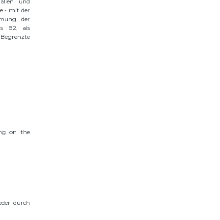
alien und
 - mit der
mung der
s B2, als
Begrenzte
ing on the
eder durch