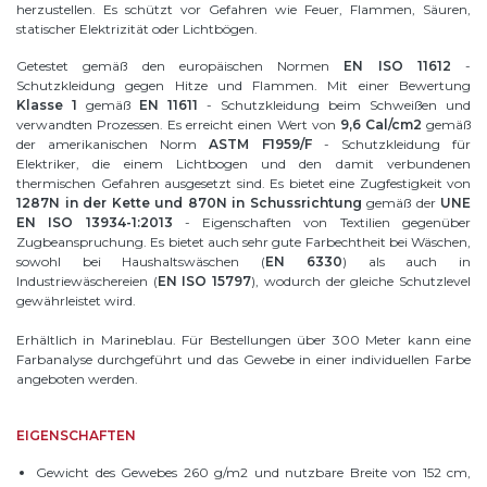
herzustellen. Es schützt vor Gefahren wie Feuer, Flammen, Säuren,
statischer Elektrizität oder Lichtbögen.
Getestet gemäß den europäischen Normen
EN ISO 11612
-
Schutzkleidung gegen Hitze und Flammen. Mit einer Bewertung
Klasse 1
gemäß
EN 11611
- Schutzkleidung beim Schweißen und
verwandten Prozessen. Es erreicht einen Wert von
9,6 Cal/cm2
gemäß
der amerikanischen Norm
ASTM F1959/F
- Schutzkleidung für
Elektriker, die einem Lichtbogen und den damit verbundenen
thermischen Gefahren ausgesetzt sind. Es bietet eine Zugfestigkeit von
1287N in der Kette und 870N in Schussrichtung
gemäß der
UNE
EN ISO 13934-1:2013
- Eigenschaften von Textilien gegenüber
Zugbeanspruchung. Es bietet auch sehr gute Farbechtheit bei Wäschen,
sowohl bei Haushaltswäschen (
EN 6330
) als auch in
Industriewäschereien (
EN ISO 15797
), wodurch der gleiche Schutzlevel
gewährleistet wird.
Erhältlich in Marineblau. Für Bestellungen über 300 Meter kann eine
Farbanalyse durchgeführt und das Gewebe in einer individuellen Farbe
angeboten werden.
EIGENSCHAFTEN
Gewicht des Gewebes 260 g/m2 und nutzbare Breite von 152 cm,