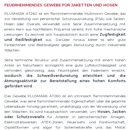
FEUERHEMMENDES GEWEBE FÜR JAKETTEN UND HOSEN
PLUSMARK AT260 ist ein flammhemmendes Multinorm-Gewebe, das
zur Herstellung von persönlicher Schutzausrüstung (PSA) wie Jacken,
Hosen oder Overalls verwendet wird. Seine Zusammensetzung mit
einem Kern aus hochfestem Polyamid verleiht ihm hohe mechanische
Leistungen. Es zeichnet sich hauptsächlich durch seine
Zugfestigkeit
und Reißfestigkeit
aus. Darüber hinaus bietet es sehr gute
Farbechtheit und Beständigkeit gegen Abnutzung durch industrielle
Wäschen.
Seine technische Struktur und Zusammensetzung mit einem hohen
Anteil an Naturfasern ermöglicht eine gute Luftdurchlässigkeit und
verhindert gleichzeitig, dass Feuchtigkeit den Fadenkern erreicht,
wodurch die Schweißverdunstung erleichtert und die
Atmungsaktivität zur Bereitstellung eines hohen Komforts
gefördert wird
.
Das Gewebe PLUSMARK AT260 ist ein intrinsisch flammhemmendes
Gewebe, was seine flammhemmenden Eigenschaften über die gesamte
Lebensdauer hinweg garantiert, unabhängig von der Verwendung und
den Wäschen. Es wird hauptsächlich verwendet, um
Hosen, Jacken
oder Schutzoveralls
für Arbeiter in petrochemischen Anlagen,
Elektrizitätswerken, ATEX-Zonen, Feuerwehr und Forstwirtschaft,
Ölplattformen und sogar für Sicherheitskräfte und das Militär