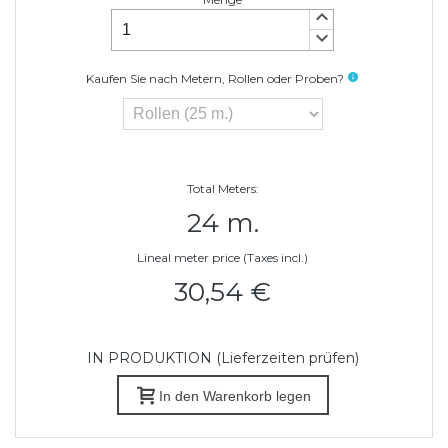
keyboard_arrow_up
keyboard_arrow_down
Kaufen Sie nach Metern, Rollen oder Proben?
info
Total Meters:
24 m.
Lineal meter price (Taxes incl.)
30,54 €
IN PRODUKTION (Lieferzeiten prüfen)
In den Warenkorb legen