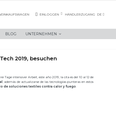
EINKAUFSWAGEN
EINLOGGEN
HÄNDLERZUGANG
DE
BLOG
UNTERNEHMEN
ndTech 2019, besuchen
Tage intensiver Arbeit, este año 2019, la cita es del 10 al 12 de
al
, además de actualizarse de las tecnologías punteras en estos
lo de soluciones textiles contra calor y fuego
.