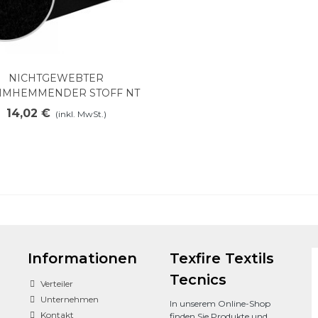
NICHTGEWEBTER
Mehr anzeigen
MMHEMMENDER STOFF NT
PREOX 200
14,02 €
(inkl. MwSt.)
Informationen
Texfire Textils
Tecnics
Verteiler
Unternehmen
In unserem Online-Shop
Kontakt
finden Sie Produkte und