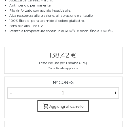
Altezza del carrello = 11 cm.
Antincendio permanente.
Filo rinforzato con acciaio inossidabile.
Alta resistenza alla trazione, all'abrasione e al taglio.
100% fibra di para-aramide di colore giallastro.
Sensibile alla luce UV.
Resiste a temperature continue di 400ºC e picchi fino a 1000ºC.
138,42 €
Tasse incluse per España (21%)
Zona fiscale applicata
Nº CONES
-
+
Aggiungi al carrello