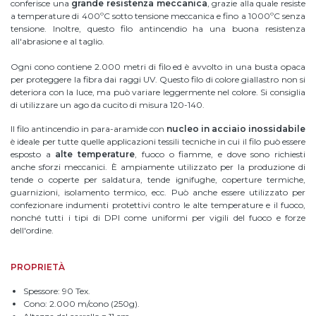
conferisce una
grande resistenza meccanica
, grazie alla quale resiste
a temperature di 400ºC sotto tensione meccanica e fino a 1000ºC senza
tensione. Inoltre, questo filo antincendio ha una buona resistenza
all'abrasione e al taglio.
Ogni cono contiene 2.000 metri di filo ed è avvolto in una busta opaca
per proteggere la fibra dai raggi UV. Questo filo di colore giallastro non si
deteriora con la luce, ma può variare leggermente nel colore. Si consiglia
di utilizzare un ago da cucito di misura 120-140.
Il filo antincendio in para-aramide con
nucleo in acciaio inossidabile
è ideale per tutte quelle applicazioni tessili tecniche in cui il filo può essere
esposto a
alte temperature
, fuoco o fiamme, e dove sono richiesti
anche sforzi meccanici. È ampiamente utilizzato per la produzione di
tende o coperte per saldatura, tende ignifughe, coperture termiche,
guarnizioni, isolamento termico, ecc. Può anche essere utilizzato per
confezionare indumenti protettivi contro le alte temperature e il fuoco,
nonché tutti i tipi di DPI come uniformi per vigili del fuoco e forze
dell'ordine.
PROPRIETÀ
Spessore: 90 Tex.
Cono: 2.000 m/cono (250g).