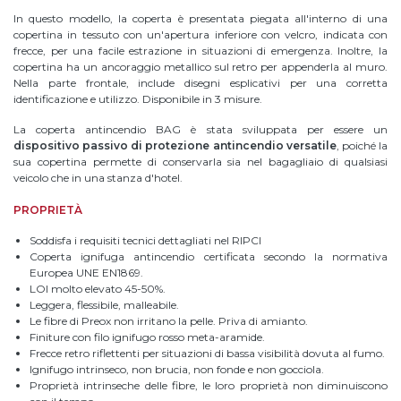
In questo modello, la coperta è presentata piegata all'interno di una
copertina in tessuto con un'apertura inferiore con velcro, indicata con
frecce, per una facile estrazione in situazioni di emergenza. Inoltre, la
copertina ha un ancoraggio metallico sul retro per appenderla al muro.
Nella parte frontale, include disegni esplicativi per una corretta
identificazione e utilizzo. Disponibile in 3 misure.
La coperta antincendio BAG è stata sviluppata per essere un
dispositivo passivo di protezione antincendio versatile
, poiché la
sua copertina permette di conservarla sia nel bagagliaio di qualsiasi
veicolo che in una stanza d'hotel.
PROPRIETÀ
Soddisfa i requisiti tecnici dettagliati nel RIPCI
Coperta ignifuga antincendio certificata secondo la normativa
Europea UNE EN1869.
LOI molto elevato 45-50%.
Leggera, flessibile, malleabile.
Le fibre di Preox non irritano la pelle. Priva di amianto.
Finiture con filo ignifugo rosso meta-aramide.
Frecce retro riflettenti per situazioni di bassa visibilità dovuta al fumo.
Ignifugo intrinseco, non brucia, non fonde e non gocciola.
Proprietà intrinseche delle fibre, le loro proprietà non diminuiscono