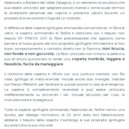
fabbricata a Barberà del Vallès (Spagna), è un elemento di sicurezza che
può essere utilizzato per spegnere piccoli incendi o come scudo termico
di protezione personale per coprirsi e prevenire ustioni durante un
processo di evacuazione o fuga da un incendio.
A differenza delle coperte ignifughe antincendio convenzionali, in fibra di
vetro, la coperta antincendio di Texfire è realizzata con il tessuto non
tessuto NT PREOX 200 di fibre precarbossilate che agiscono come
barriera al fuoco grazie alle loro proprietà ignifughe intrinseche e al loro
buon comportamento a contatto diretto con la fiamma (
non brucia,
non fonde e non gocciola
). Le fibre utilizzate non irritano la pelle e la
sua struttura punzonata la rende una
coperta morbida, leggera e
flessibile, facile da maneggiare
.
Il contorno della coperta è rifinito con una cucitura overlock, con filo
rosso ignifugo di meta-aramide. Include anche due maniglie, indicate
con frecce riflettenti, per facilitare la sua estrazione in caso di emergenza.
La coperta è completamente reversibile e può essere utilizzata
indifferentemente su entrambi i lati. Include istruzioni per l'uso, la
manutenzione e la piegatura.
Tutte le coperte ignifughe antincendio fabbricate da Texfire hanno una
durata, per obbligo normativo, di 20 anni dalla loro fabbricazione,
sebbene il tessuto della coperta mantenga le sue proprietà ignifughe
durante tutta la sua vita utile.