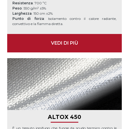
Resistenza
: 700 ºC
Peso
: 550 g/m² ±5%
Larghezza
: 150 cm ±2%
Punto di forza
: Isolamento contro il calore radiante,
convettivo e la fiamma diretta.
VEDI DI PIÙ
ALTOX 450
È un tessuto ignifugo che funge da scudo termico contro le