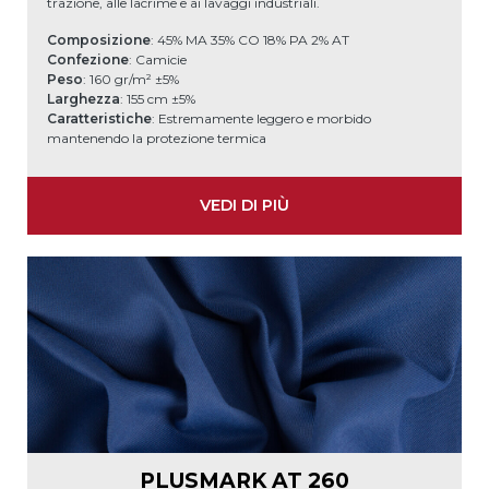
trazione, alle lacrime e ai lavaggi industriali.
Composizione
: 45% MA 35% CO 18% PA 2% AT
Confezione
: Camicie
Peso
: 160 gr/m² ±5%
Larghezza
: 155 cm ±5%
Caratteristiche
: Estremamente leggero e morbido
mantenendo la protezione termica
VEDI DI PIÙ
PLUSMARK AT 260