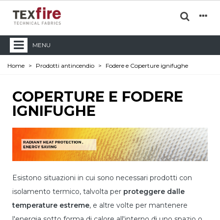
MENU
Home
>
Prodotti antincendio
>
Fodere e Coperture ignifughe
COPERTURE E FODERE
IGNIFUGHE
Esistono situazioni in cui sono necessari prodotti con
isolamento termico, talvolta per
proteggere dalle
temperature estreme
, e altre volte per mantenere
l'energia sotto forma di calore all'interno di uno spazio o