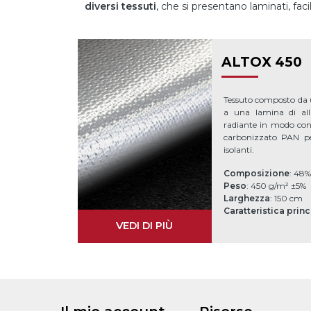
diversi tessuti
, che si presentano laminati, fac
ALTOX 450
Tessuto composto da u
a una lamina di all
radiante in modo cont
carbonizzato PAN per
isolanti.
Composizione
: 48
Peso
: 450 g/m² ±5%
Larghezza
: 150 cm
Caratteristica prin
VEDI DI PIÙ