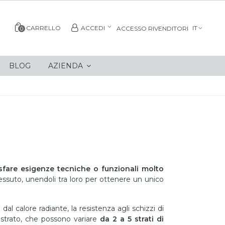
CARRELLO
ACCEDI
IT
ACCESSO RIVENDITORI
0
BLOG
AZIENDA
isfare esigenze tecniche o funzionali molto
tessuto, unendoli tra loro per ottenere un unico
al calore radiante, la resistenza agli schizzi di
ltistrato, che possono variare
da 2 a 5 strati di