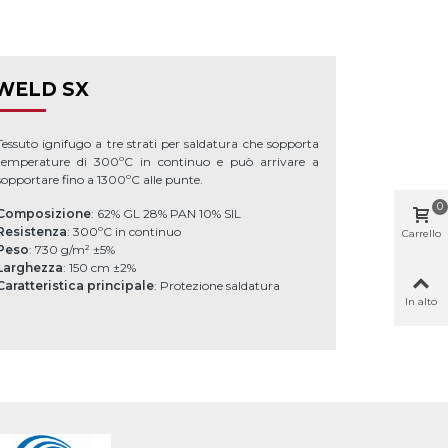
WELD SX
Tessuto ignifugo a tre strati per saldatura che sopporta
temperature di 300ºC in continuo e può arrivare a
sopportare fino a 1300ºC alle punte.
0
Composizione
: 62% GL 28% PAN 10% SIL
Resistenza
: 300ºC in continuo
Carrello
Peso
: 730 g/m² ±5%
Larghezza
: 150 cm ±2%
Caratteristica principale
: Protezione saldatura
In alto