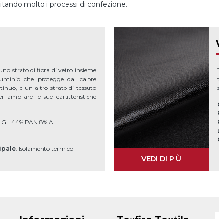
ilitando molto i processi di confezione.
no strato di fibra di vetro insieme
uminio che protegge dal calore
inuo, e un altro strato di tessuto
 ampliare le sue caratteristiche
% GL 44% PAN 8% AL
cipale
: Isolamento termico
VEDI DI PIÙ