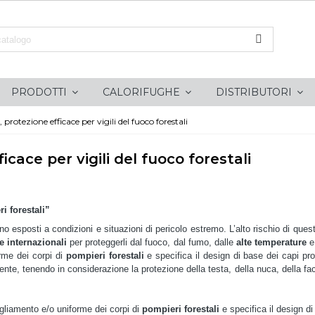
PRODOTTI
CALORIFUGHE
DISTRIBUTORI
 protezione efficace per vigili del fuoco forestali
icace per vigili del fuoco forestali
i forestali”
ono esposti a condizioni e situazioni di pericolo estremo. L’alto rischio di que
 internazionali
per proteggerli dal fuoco, dal fumo, dalle
alte temperature
e 
orme dei corpi di
pompieri forestali
e specifica il design di base dei capi pro
nte, tenendo in considerazione la protezione della testa, della nuca, della fac
.
igliamento e/o uniforme dei corpi di
pompieri forestali
e specifica il design di 