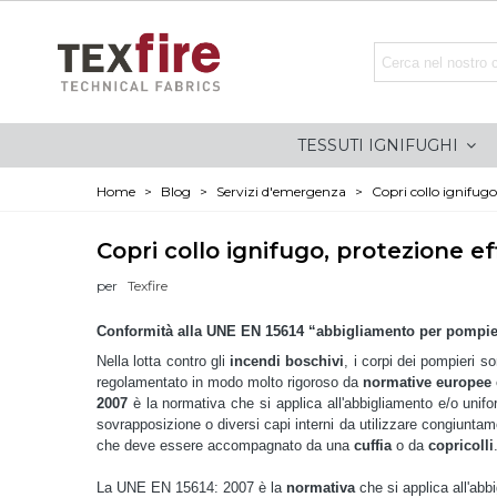
TESSUTI IGNIFUGHI
Home
>
Blog
>
Servizi d'emergenza
>
Copri collo ignifugo,
Copri collo ignifugo, protezione eff
per
Texfire
Conformità alla UNE EN 15614 “abbigliamento per pompier
Nella lotta contro gli
incendi boschivi
, i corpi dei pompieri s
regolamentato in modo molto rigoroso da
normative europee e
2007
è la normativa che si applica all'abbigliamento e/o unif
sovrapposizione o diversi capi interni da utilizzare congiuntame
che deve essere accompagnato da una
cuffia
o da
copricolli
La UNE EN 15614: 2007 è la
normativa
che si applica all'abb