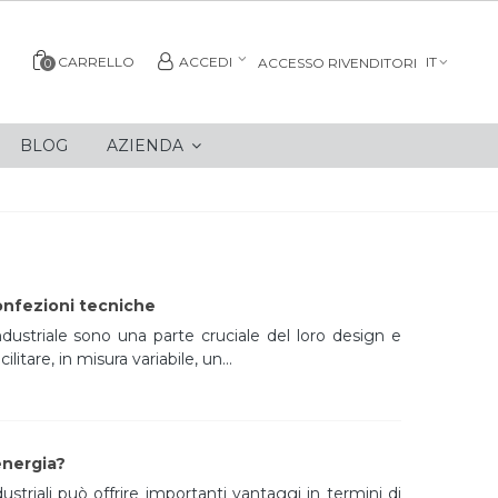
CARRELLO
ACCEDI
IT
ACCESSO RIVENDITORI
0
BLOG
AZIENDA
confezioni tecniche
industriale sono una parte cruciale del loro design e
itare, in misura variabile, un...
 energia?
ustriali può offrire importanti vantaggi in termini di