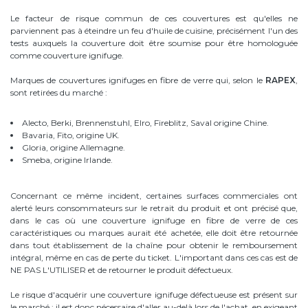
Le facteur de risque commun de ces couvertures est qu'elles ne
parviennent pas à éteindre un feu d'huile de cuisine, précisément l'un des
tests auxquels la couverture doit être soumise pour être homologuée
comme couverture ignifuge.
Marques de couvertures ignifuges en fibre de verre qui, selon le
RAPEX
,
sont retirées du marché :
Alecto, Berki, Brennenstuhl, Elro, Fireblitz, Saval origine Chine.
Bavaria, Fito, origine UK.
Gloria, origine Allemagne.
Smeba, origine Irlande.
Concernant ce même incident, certaines surfaces commerciales ont
alerté leurs consommateurs sur le retrait du produit et ont précisé que,
dans le cas où une couverture ignifuge en fibre de verre de ces
caractéristiques ou marques aurait été achetée, elle doit être retournée
dans tout établissement de la chaîne pour obtenir le remboursement
intégral, même en cas de perte du ticket. L'important dans ces cas est de
NE PAS L'UTILISER et de retourner le produit défectueux.
Le risque d'acquérir une couverture ignifuge défectueuse est présent sur
le marché ; il est donc nécessaire d'aller au-delà lors de l'achat, en exigeant