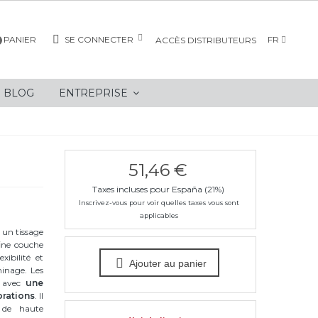
PANIER
SE CONNECTER
FR
ACCÈS DISTRIBUTEURS
BLOG
ENTREPRISE
51,46 €
Taxes incluses pour España (21%)
Inscrivez-vous pour voir quelles taxes vous sont
applicables
 un tissage
fine couche
ibilité et
Ajouter au panier
minage. Les
, avec
une
brations
. Il
 de haute