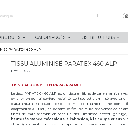
0
PRODUITS
CALORIFUGÉS
DISTRIBUTEURS
INISÉ PARATEX 460 ALP
TISSU ALUMINISÉ PARATEX 460 ALP
Réf :
21-077
TISSU ALUMINISÉ EN PARA-ARAMIDE
Le tissu PARATEX 460 ALP est un tissu en fibres de para-aramide avec
en chevron qui lui confère flexibilité. Le tissu est aluminisé avec une 
d'aluminium en poudre, ce qui permet de maintenir une bonne flex
adaptabilité du tissu, en évitant les fissures et les problèmes de déla
fibres de para-aramide en font un tissu intrinsèquement ignifuge
haute résistance mécanique, à l'abrasion, à la coupe et aux vi
offre également un bon comportement dans des conditions