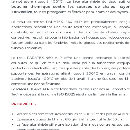
température (jusqu'à 400°C). La face aluminisée du tissu agi
bouclier thermique contre les sources de chaleur rayo
convective
, tout en protégeant les fibres de para-aramide des rayons 
Le tissu aluminisé PARATEX 460 ALP est principalement conçu
applications nécessitant une haute résistance mécanique, à l'abrasi
durabilité, en exposition continue à des sources de chaleur ray
convective. Il est utilisé pour la fabrication de housses pour robots de 
l'automobile ou dans les fonderies métallurgiques, des revêtements de
tubes ou de câbles.
Le tissu PARATEX 460 ALP offre une bonne résistance à l'abras
coupures, ce qui en fait un tissu idéal pour la fabrication d'équi
protection individuelle (EPI), tels que des gants, des tabliers, des protè
supporte des températures allant jusqu'à 200°C en travail conti
atteindre jusqu'à 400°C en pics de travail. Il a une épaisseur de 1
conserve une bonne flexibilité.
Le PARATEX 460 ALP a été testé dans les essais réalisés au laboratoire
Texfire, dépassant la norme
ISO 15025
résistance limitée à la flamme.
PROPRIÉTÉS
Résiste à des températures continues de 200°C et des pics de 400°C
Épaisseur du tissu de 1,1 mm, 610 g/m2 et largeur utile de 150 cm.
La face aluminisée offre une isolation thermique contre les sources
rayonnante et convective.