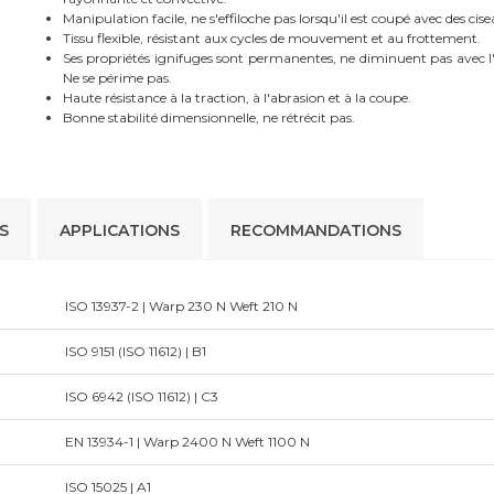
Manipulation facile, ne s'effiloche pas lorsqu'il est coupé avec des cise
Tissu flexible, résistant aux cycles de mouvement et au frottement.
Ses propriétés ignifuges sont permanentes, ne diminuent pas avec l'u
Ne se périme pas.
Haute résistance à la traction, à l'abrasion et à la coupe.
Bonne stabilité dimensionnelle, ne rétrécit pas.
S
APPLICATIONS
RECOMMANDATIONS
ISO 13937-2 | Warp 230 N Weft 210 N
ISO 9151 (ISO 11612) | B1
ISO 6942 (ISO 11612) | C3
EN 13934-1 | Warp 2400 N Weft 1100 N
ISO 15025 | A1