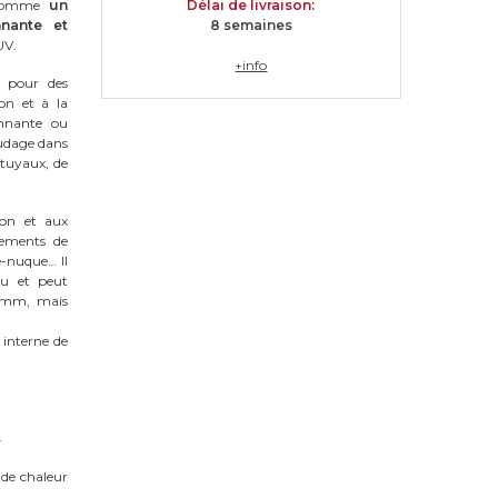
t comme
un
Délai de livraison
:
nnante et
8 semaine
s
UV.
+info
 pour des
on et à la
onnante ou
soudage dans
 tuyaux, de
ion et aux
pements de
ge-nuque… Il
nu et peut
,1 mm, mais
 interne de
.
 de chaleur