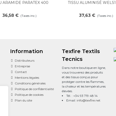
U ARAMIDE PARATEX 400
TISSU ALUMINISÉ WELS1
Voir plus
Voir plus
36,58 €
37,63 €
(Taxes inc.)
(Taxes inc.)
Information
Texfire Textils
Tecnics
Distributeurs
Entreprise
Dans notre boutique en ligne,
Contact
vous trouverez des produits
et des tissus conçus pour
Mentions légales
protéger contre les flammes,
Conditions générales
la chaleur et les températures
Politique de confidentialité
élevées.
Politique de cookies
Tél. : +34 93 719 48 14
Plan du site
Email:
info@texfire.net