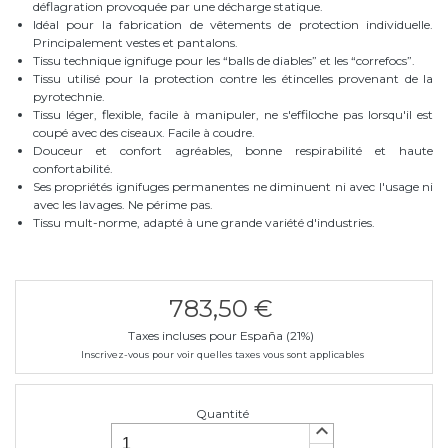
déflagration provoquée par une décharge statique.
Idéal pour la fabrication de vêtements de protection individuelle.
Principalement vestes et pantalons.
Tissu technique ignifuge pour les “balls de diables” et les “correfocs”.
Tissu utilisé pour la protection contre les étincelles provenant de la
pyrotechnie.
Tissu léger, flexible, facile à manipuler, ne s'effiloche pas lorsqu'il est
coupé avec des ciseaux. Facile à coudre.
Douceur et confort agréables, bonne respirabilité et haute
confortabilité.
Ses propriétés ignifuges permanentes ne diminuent ni avec l'usage ni
avec les lavages. Ne périme pas.
Tissu mult-norme, adapté à une grande variété d'industries.
783,50 €
Taxes incluses pour España (21%)
Inscrivez-vous pour voir quelles taxes vous sont applicables
Quantité
keyboard_arrow_up