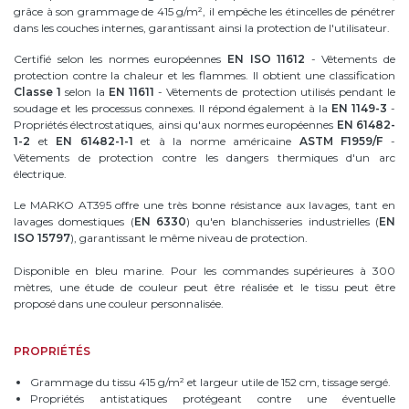
grâce à son grammage de 415 g/m², il empêche les étincelles de pénétrer
dans les couches internes, garantissant ainsi la protection de l'utilisateur.
Certifié selon les normes européennes
EN ISO 11612
- Vêtements de
protection contre la chaleur et les flammes. Il obtient une classification
Classe 1
selon la
EN 11611
- Vêtements de protection utilisés pendant le
soudage et les processus connexes. Il répond également à la
EN 1149-3
-
Propriétés électrostatiques, ainsi qu'aux normes européennes
EN 61482-
1-2
et
EN 61482-1-1
et à la norme américaine
ASTM F1959/F
-
Vêtements de protection contre les dangers thermiques d'un arc
électrique.
Le MARKO AT395 offre une très bonne résistance aux lavages, tant en
lavages domestiques (
EN 6330
) qu'en blanchisseries industrielles (
EN
ISO 15797
), garantissant le même niveau de protection.
Disponible en bleu marine. Pour les commandes supérieures à 300
mètres, une étude de couleur peut être réalisée et le tissu peut être
proposé dans une couleur personnalisée.
PROPRIÉTÉS
Grammage du tissu 415 g/m² et largeur utile de 152 cm, tissage sergé.
Propriétés antistatiques protégeant contre une éventuelle