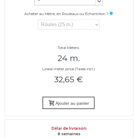
keyboard_arrow_down
Acheter au Mètre, en Rouleaux ou Échantillon ?
info
Total Meters:
24 m.
Lineal meter price (Taxes incl.)
32,65 €
Ajouter au panier
Délai de livraison
:
8 semaine
s