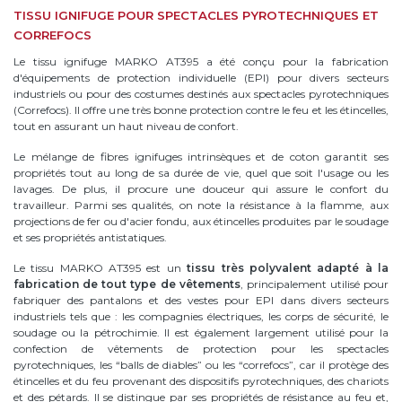
TISSU IGNIFUGE POUR SPECTACLES PYROTECHNIQUES ET
CORREFOCS
Le tissu ignifuge MARKO AT395 a été conçu pour la fabrication
d'équipements de protection individuelle (EPI) pour divers secteurs
industriels ou pour des costumes destinés aux spectacles pyrotechniques
(Correfocs). Il offre une très bonne protection contre le feu et les étincelles,
tout en assurant un haut niveau de confort.
Le mélange de fibres ignifuges intrinsèques et de coton garantit ses
propriétés tout au long de sa durée de vie, quel que soit l'usage ou les
lavages. De plus, il procure une douceur qui assure le confort du
travailleur. Parmi ses qualités, on note la résistance à la flamme, aux
projections de fer ou d'acier fondu, aux étincelles produites par le soudage
et ses propriétés antistatiques.
Le tissu MARKO AT395 est un
tissu très polyvalent adapté à la
fabrication de tout type de vêtements
, principalement utilisé pour
fabriquer des pantalons et des vestes pour EPI dans divers secteurs
industriels tels que : les compagnies électriques, les corps de sécurité, le
soudage ou la pétrochimie. Il est également largement utilisé pour la
confection de vêtements de protection pour les spectacles
pyrotechniques, les “balls de diables” ou les “correfocs”, car il protège des
étincelles et du feu provenant des dispositifs pyrotechniques, des chariots
et des pétards. Il se distingue par ses propriétés de résistance au feu et,