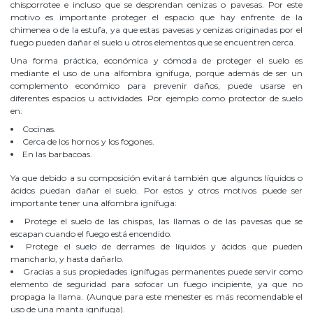
chisporrotee e incluso que se desprendan cenizas o pavesas. Por este
motivo es importante proteger el espacio que hay enfrente de la
chimenea o de la estufa, ya que estas pavesas y cenizas originadas por el
fuego pueden dañar el suelo u otros elementos que se encuentren cerca.
Una forma práctica, económica y cómoda de proteger el suelo es
mediante el uso de una alfombra ignífuga, porque además de ser un
complemento económico para prevenir daños, puede usarse en
diferentes espacios u actividades. Por ejemplo como protector de suelo
en:
Cocinas.
Cerca de los hornos y los fogones.
En las barbacoas.
Ya que debido a su composición evitará también que algunos líquidos o
ácidos puedan dañar el suelo. Por estos y otros motivos puede ser
importante tener una alfombra ignífuga:
Protege el suelo de las chispas, las llamas o de las pavesas que se
escapan cuando el fuego está encendido.
Protege el suelo de derrames de líquidos y ácidos que pueden
mancharlo, y hasta dañarlo.
Gracias a sus propiedades ignífugas permanentes puede servir como
elemento de seguridad para sofocar un fuego incipiente, ya que no
propaga la llama. (Aunque para este menester es más recomendable el
uso de una manta ignífuga).