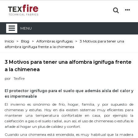
MENU
Inicio
>
Blog
>
Alfombras ignífugas
>
3 Motivos para tener una
alfombra ignífuga frente a la chimenea
3 Motivos para tener una alfombra ignífuga frente
a la chimenea
por
Texfire
El
protector
ignífugo para el
suelo
que además
aísla
del calor y
es
impermeable
El invierno es sinónimo de frío, hogar, familia, y por supuesto de
chimeneas y estufas. Hoy en día existen sistemas muy eficientes para
mantener una temperatura confortable en casa, por ejemplo la
calefacción a gas o el suelo radial, aun así, el uso de chimeneas o estufas le
añade al hogar un plus de calidez y confort.
Cuando una chimenea está encendida, es muy habitual que la madera