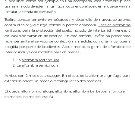
al aire libre, como por ejemplo en una acampada, esta alfombra puede
usarse a modo de esterilla ignífuga, cubriendo el suelo en el que se vaya a
instalar la tienda de campaña.
Texfire, constantemente en búsqueda y desarrollo de nuevas soluciones
contra el calor y el fuego, continúa perfeccionando su
línea de alfombras
ignífugas para la protección del suelo
, no solo de interior (chimeneas y
estufas) sino también de exterior. En este sentido, Texfire ha presentado
recientemente el servicio de confección a medida, con una muy buena
acogida por parte de los clientes. Actualmente, la gama de alfombras de
interior incluye dos modelos para chimenea:
La
alfombra rectangular
La
alfombra semicircular
Ambos con 2 medidas a escoger. En el caso de la alfombra ignífuga para
exterior se ofrece un modelo rectangular en dos medidas.
Etiqueta:
alfombra ignífuga
,
alfombra
,
alfombra barbacoa
,
alfombra
chimenea
,
chimenea
,
estufa