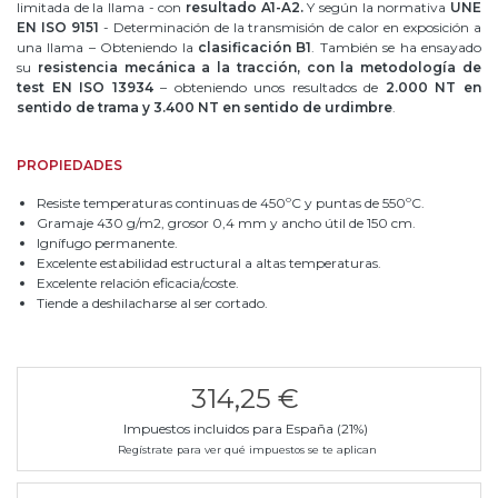
limitada de la llama - con
resultado A1-A2.
Y según la normativa
UNE
EN ISO 9151
- Determinación de la transmisión de calor en exposición a
una llama – Obteniendo la
clasificación B1
. También se ha ensayado
su
resistencia mecánica a la tracción, con la metodología de
test EN ISO 13934
– obteniendo unos resultados de
2.000 NT en
sentido de trama y 3.400 NT en sentido de urdimbre
.
PROPIEDADES
Resiste temperaturas continuas de 450ºC y puntas de 550ºC.
Gramaje 430 g/m2, grosor 0,4 mm y ancho útil de 150 cm.
Ignífugo permanente.
Excelente estabilidad estructural a altas temperaturas.
Excelente relación eficacia/coste.
Tiende a deshilacharse al ser cortado.
314,25 €
Impuestos incluidos para España (21%)
Regístrate para ver qué impuestos se te aplican