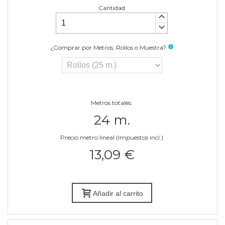
Cantidad
keyboard_arrow_up
keyboard_arrow_down
¿Comprar por Metros, Rollos o Muestra?
info
Metros totales:
24 m.
Precio metro lineal (Impuestos incl.)
13,09 €
Añadir al carrito