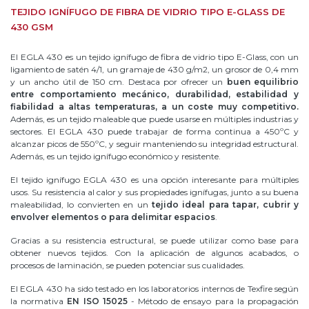
TEJIDO IGNÍFUGO DE FIBRA DE VIDRIO TIPO E-GLASS DE
430 GSM
El EGLA 430 es un tejido ignífugo de fibra de vidrio tipo E-Glass, con un
ligamiento de satén 4/1, un gramaje de 430 g/m2, un grosor de 0,4 mm
y un ancho útil de 150 cm. Destaca por ofrecer un
buen equilibrio
entre comportamiento mecánico, durabilidad, estabilidad y
fiabilidad a altas temperaturas, a un coste muy competitivo.
Además, es un tejido maleable que puede usarse en múltiples industrias y
sectores. El EGLA 430 puede trabajar de forma continua a 450ºC y
alcanzar picos de 550ºC, y seguir manteniendo su integridad estructural.
Además, es un tejido ignífugo económico y resistente.
El tejido ignífugo EGLA 430 es una opción interesante para múltiples
usos. Su resistencia al calor y sus propiedades ignífugas, junto a su buena
maleabilidad, lo convierten en un
tejido ideal para tapar, cubrir y
envolver elementos o para delimitar espacios
.
Gracias a su resistencia estructural, se puede utilizar como base para
obtener nuevos tejidos. Con la aplicación de algunos acabados, o
procesos de laminación, se pueden potenciar sus cualidades.
El EGLA 430 ha sido testado en los laboratorios internos de Texfire según
la normativa
EN ISO 15025
- Método de ensayo para la propagación