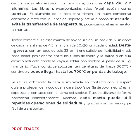
carbonizadas aluminizado por una cara, con una
capa de 12 m
aluminio
. Las fibras pre-carbonizadas (tipo felpa) actúan como
térmico
. El aluminio de la otra cara tienen un buen comport
contacto directo con la llama del soplete y actúa a modo de
escudo 
evita la transferencia de temperatura
, potenciando el aislamiento
la manta.
Texfire comercializa esta manta de soldadura en un pack de 3 unidades
de cada manta es de 4,5 mm y mide 30x20 cm cada unidad.
Desta
ligereza
, con un peso de solo 33 gr., tiene suficiente flexibilidad y ad
para poder posicionarse entre los tubos de cobre y la pared o en cua
espacio reducido donde se vaya a soldar con soplete. A pesar de su lig
manta ignífuga consigue soportar temperaturas de hasta 300ºC 
continuo y
puede llegar hasta los 700ºC en puntas de trabajo
.
Se utiliza colocando la cara aluminizada en contacto con la superfi
quiera proteger, de modo que la cara tipo felpa (la de color negro) es l
expuesta al contacto con la llama del soplete. Puede utilizarse de forma
horizontal indistintamente. Además,
cada manta puede utili
repetidas operaciones de soldadura
y gracias a su tamaño y p
fácil de transportar.
PROPIEDADES