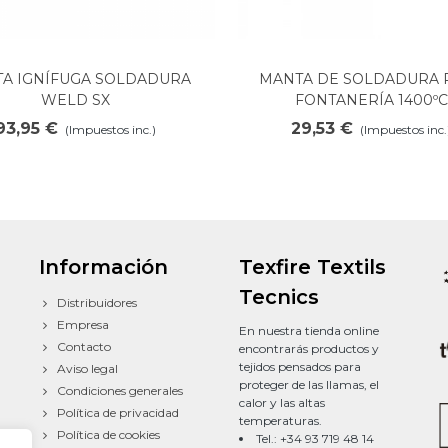
A IGNÍFUGA SOLDADURA
MANTA DE SOLDADURA 
Añadir al carrito
Añadir al carrito
WELD SX
FONTANERÍA 1400ºC
93,95 €
29,53 €
(Impuestos inc.)
(Impuestos inc.
Información
Texfire Textils
Tecnics
Distribuidores
Empresa
En nuestra tienda online
Contacto
encontrarás productos y
tejidos pensados para
Aviso legal
proteger de las llamas, el
Condiciones generales
calor y las altas
Política de privacidad
temperaturas.
Política de cookies
Tel.: +34 93 719 48 14