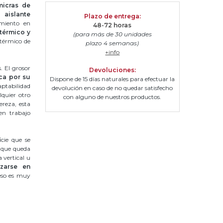
icras de
aislante
Plazo de entrega
:
amiento en
48-72 horas
térmico y
(para más de 30 unidades
 térmico de
plazo 4 semanas)
+info
. El grosor
Devoluciones:
ca por su
Dispone de 15 días naturales para efectuar la
aptabilidad
devolución en caso de no quedar satisfecho
lquier otro
con alguno de nuestros productos.
ereza, esta
en trabajo
cie que se
a que queda
 vertical u
zarse en
eso es muy