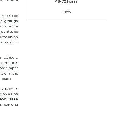
s
. La felpa
48-72 horas
+info
un peso de
a ignífuga
Es capaz de
 puntas de
pensable en
oducción de
er objeto o
onar mantas
 para tapar
s o grandes
 opaco.
siguientes
ición a una
ción Clase
a - con una