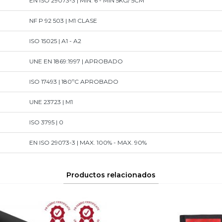
EN ISO 29073-3 | MIN. 6 - MIN 5KG/ 5CM
NF P 92 503 | M1 CLASE
ISO 15025 | A1 - A2
UNE EN 1869:1997 | APROBADO
ISO 17493 | 180ºC APROBADO
UNE 23723 | M1
ISO 3795 | 0
EN ISO 29073-3 | MAX. 100% - MAX. 90%
Productos relacionados