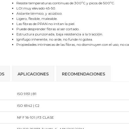
Resiste temperaturas continuas de 300ºC y picos de 500ºC.
LOI muy elevado 45-50.
Aislante térmico, y acústico.
Ligero, flexible, maleable.
Las fibras de PPAN no irritan la piel.
Puede desprender fibras al ser cortado.
Estructura punzonada, baja resistencia a la tracción.
Ignifugo inherente, no arde, no funde ni gotea.
Propiedades intrínsecas de las fibras, no disminuyen con el uso, no c
OS
APLICACIONES
RECOMENDACIONES
ISO 9151 | B1
ISO 6942 | C2
NF F 16-101 | F3 CLASE