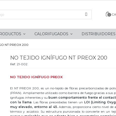
CA
0
RODUCTOS
CALORIFUGADOS
DISTRIBUIDORE
GO NT PREOX 200
NO TEJIDO IGNÍFUGO NT PREOX 200
Ref:
21-002
NO TEJIDO IGNÍFUGO PREOX
El NT PREOX 200, es un no-tejido de fibras precarbonizadas de poliac
(PPAN). Ampliamente utilizado como barrera de fuego gracias a sus p
ignifugas inherentes y su
buen comportamiento frente el contact
con la llama
. Las fibras preoxidadas tienen un
LOI (Limiting Oxyg
muy elevado, entorno al 45.
Además, proporciona cierto nivel de 
térmico y acústico. Su estructura punzonada lo convierte en un te