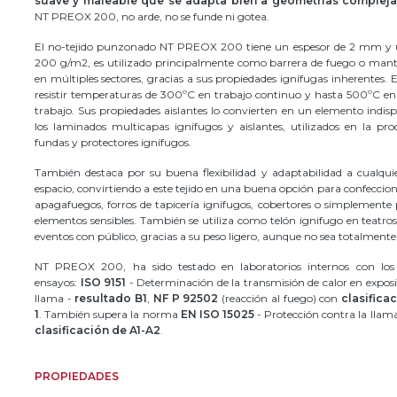
suave y maleable que se adapta bien a geometrías compleja
NT PREOX 200, no arde, no se funde ni gotea.
El no-tejido punzonado NT PREOX 200 tiene un espesor de 2 mm y 
200 g/m2, es utilizado principalmente como barrera de fuego o mant
en múltiples sectores, gracias a sus propiedades ignífugas inherentes. 
resistir temperaturas de 300ºC en trabajo continuo y hasta 500ºC en
trabajo. Sus propiedades aislantes lo convierten en un elemento indis
los laminados multicapas ignífugos y aislantes, utilizados en la pr
fundas y protectores ignífugos.
También destaca por su buena flexibilidad y adaptabilidad a cualqui
espacio, convirtiendo a este tejido en una buena opción para confecci
apagafuegos, forros de tapicería ignífugos, cobertores o simplemente
elementos sensibles. También se utiliza como telón ignifugo en teatro
eventos con público, gracias a su peso ligero, aunque no sea totalmente
NT PREOX 200, ha sido testado en laboratorios internos con los 
ensayos:
ISO 9151
- Determinación de la transmisión de calor en expos
llama -
resultado B1
,
NF P 92502
(reacción al fuego) con
clasifica
1
. También supera la norma
EN ISO 15025
- Protección contra la llam
clasificación de A1-A2
.
PROPIEDADES