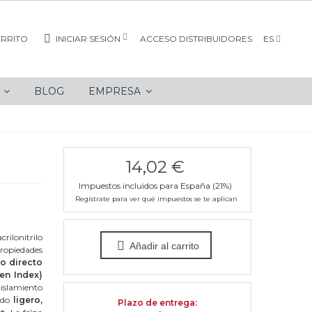
RRITO
INICIAR SESIÓN
ACCESO DISTRIBUIDORES
ES
S
BLOG
EMPRESA
14,02 €
Impuestos incluidos para España (21%)
Regístrate para ver qué impuestos se te aplican
rilonitrilo
Añadir al carrito
ropiedades
o directo
en Index)
aislamiento
jido
ligero,
Plazo de entrega
: