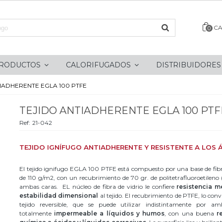
CA
0
RODUCTOS
CALORIFUGADOS
DISTRIBUIDORE
IADHERENTE EGLA 100 PTFE
TEJIDO ANTIADHERENTE EGLA 100 PTF
Ref:
21-042
TEJIDO IGNÍFUGO ANTIADHERENTE Y RESISTENTE A LOS 
El tejido ignifugo EGLA 100 PTFE está compuesto por una base de fibr
de 110 g/m2, con un recubrimiento de 70 gr. de politetrafluoroetileno
ambas caras. EL núcleo de fibra de vidrio le confiere
resistencia m
estabilidad dimensional
al tejido. El recubrimiento de PTFE, lo conv
tejido reversible, que se puede utilizar indistintamente por am
totalmente
impermeable a líquidos y humos
, con una buena
r