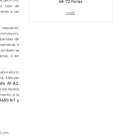
nte del PTFE
48-72 horas
do tipo de
ente a las
+info
 requieran
conveyors.
 bandas de
menteras o
 también se
ezas, o en
aboratorio
ama. Método
ado A1-A2
.
 los tejidos
miento a la
1450 NT y
00 cm.