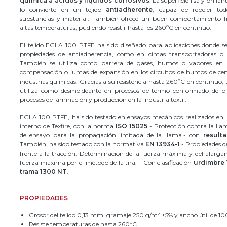
química a ácidos y líquidos corrosivos
. La superficie lisa y brilla
lo convierte en un tejido
antiadherente
, capaz de repeler to
substancias y material. También ofrece un buen comportamiento fr
altas temperaturas, pudiendo resistir hasta los 260ºC en continuo.
El tejido EGLA 100 PTFE ha sido diseñado para aplicaciones donde se
propiedades de antiadherencia, como en cintas transportadoras o 
También se utiliza como barrera de gases, humos o vapores en
compensación o juntas de expansión en los circuitos de humos de ce
industrias químicas. Gracias a su resistencia hasta 260ºC en continuo,
utiliza como desmoldeante en procesos de termo conformado de pi
procesos de laminación y producción en la industria textil.
EGLA 100 PTFE, ha sido testado en ensayos mecánicos realizados en l
interno de Texfire, con la norma
ISO 15025
- Protección contra la ll
de ensayo para la propagación limitada de la llama.- con
result
También, ha sido testado con la normativa
EN 13934-1
- Propiedades de
frente a la tracción. Determinación de la fuerza máxima y del alarga
fuerza máxima por el método de la tira. - Con clasificación
urdimbre 
trama 1300 NT
.
PROPIEDADES
Grosor del tejido 0,13 mm, gramaje 250 g/m² ±5% y ancho útil de 1
Resiste temperaturas de hasta 260ºC.