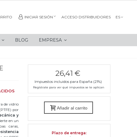
RRITO
INICIAR SESIÓN
ACCESO DISTRIBUIDORES
ES
S
BLOG
EMPRESA
E
26,41 €
Impuestos incluidos para España (21%)
Regístrate para ver qué impuestos se te aplican
ÁCIDOS
a de vidrio
Añadir al carrito
 (PTFE) por
ecánica y
ierte en un
bas caras,
esistencia
Plazo de entrega
: