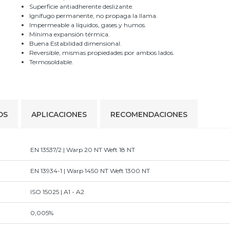
Superficie antiadherente deslizante.
Ignífugo permanente, no propaga la llama.
Impermeable a líquidos, gases y humos.
Mínima expansión térmica.
Buena Estabilidad dimensional.
Reversible, mismas propiedades por ambos lados.
Termosoldable.
OS
APLICACIONES
RECOMENDACIONES
EN 13537/2 | Warp 20 NT Weft 18 NT
EN 13934-1 | Warp 1450 NT Weft 1300 NT
ISO 15025 | A1 - A2
0,005%