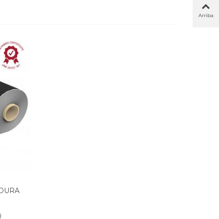
Arriba
ADURA
)