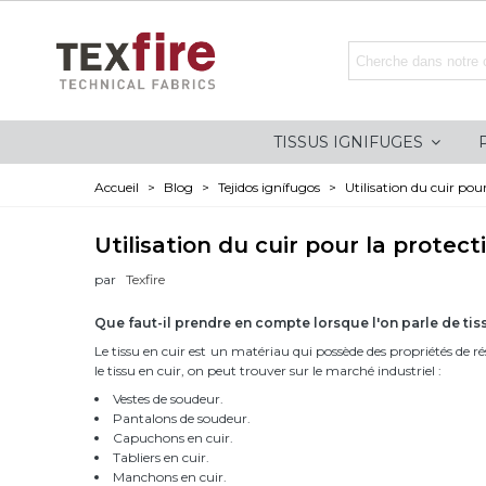
TISSUS IGNIFUGES
Accueil
>
Blog
>
Tejidos ignífugos
>
Utilisation du cuir pou
Utilisation du cuir pour la protec
par
Texfire
Que faut-il prendre en compte lorsque l'on parle de tiss
Le tissu en cuir est un matériau qui possède des propriétés de rés
le tissu en cuir, on peut trouver sur le marché industriel :
Vestes de soudeur.
Pantalons de soudeur.
Capuchons en cuir.
Tabliers en cuir.
Manchons en cuir.