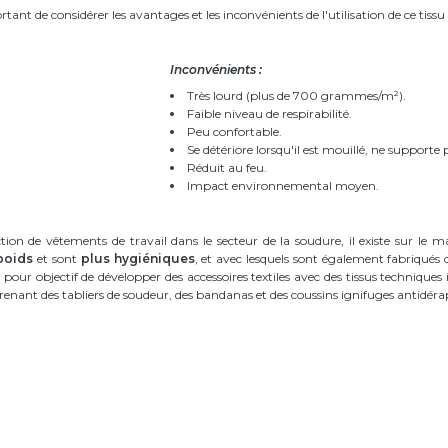
t de considérer les avantages et les inconvénients de l'utilisation de ce tissu 
Inconvénients :
Très lourd (plus de 700 grammes/m²).
Faible niveau de respirabilité.
Peu confortable.
Se détériore lorsqu'il est mouillé, ne supporte 
Réduit au feu.
Impact environnemental moyen.
ion de vêtements de travail dans le secteur de la soudure, il existe sur le ma
 poids
et sont
plus hygiéniques
, et avec lesquels sont également fabriqués
, a pour objectif de développer des accessoires textiles avec des tissus techniqu
ant des tabliers de soudeur, des bandanas et des coussins ignifuges antidér