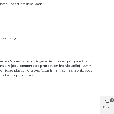
lors d'une activité de soudage :
pas le lavage.
rché d'autres tissus ignifuges et techniques qui, grâce à leurs
 des
EPI
(équipements de protection individuelle)
. Texfire,
es ignifuges plus confortables. Actuellement, sur le site web, vous
apants et imperméables.
0
Panier