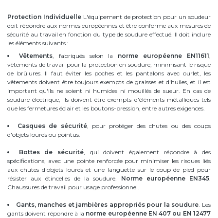
Protection Individuelle
L'équipement de protection pour un soudeur
doit répondre aux normes européennes et être conforme aux mesures de
sécurité au travail en fonction du type de soudure effectué. Il doit inclure
les éléments suivants :
Vêtements
, fabriqués selon la
norme européenne EN11611
,
vêtements de travail pour la protection en soudure, minimisant le risque
de brûlures. Il faut éviter les poches et les pantalons avec ourlet, les
vêtements doivent être toujours exempts de graisses et d'huiles, et il est
important qu'ils ne soient ni humides ni mouillés de sueur. En cas de
soudure électrique, ils doivent être exempts d'éléments métalliques tels
que les fermetures éclair et les boutons-pression, entre autres exigences.
Casques de sécurité
, pour protéger des chutes ou des coups
d'objets lourds ou pointus.
Bottes de sécurité
, qui doivent également répondre à des
spécifications, avec une pointe renforcée pour minimiser les risques liés
aux chutes d'objets lourds et une languette sur le coup de pied pour
résister aux étincelles de la soudure.
Norme européenne EN345
.
Chaussures de travail pour usage professionnel.
Gants, manches et jambières appropriés pour la soudure
. Les
gants doivent répondre à la
norme européenne EN 407 ou EN 12477