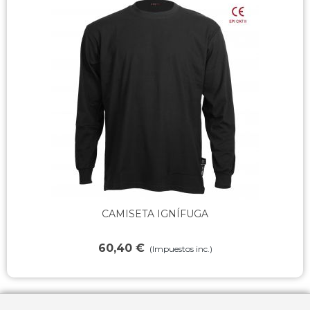
Añadir al carrito
O
CAMISETA IGNÍFUGA
60,40 €
(Impuestos inc.)