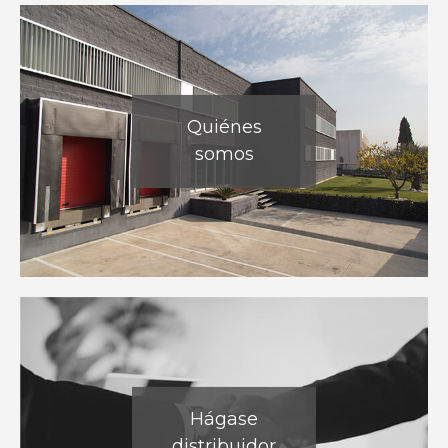
Quiénes
somos
Hágase
distribuidor