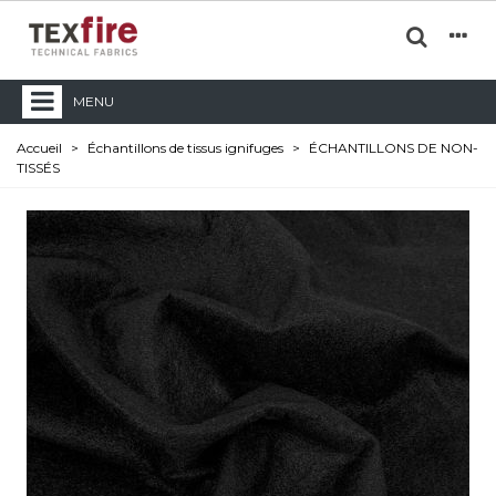
MENU
Accueil
>
Échantillons de tissus ignifuges
>
ÉCHANTILLONS DE NON-
TISSÉS