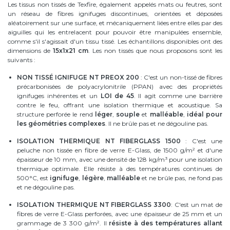
Les tissus non tissés de Texfire, également appelés mats ou feutres, sont
un réseau de fibres ignifuges discontinues, orientées et déposées
aléatoirement sur une surface, et mécaniquement liées entre elles par des
aiguilles qui les entrelacent pour pouvoir être manipulées ensemble,
comme s'il s'agissait d'un tissu tissé. Les échantillons disponibles ont des
dimensions de
15x1x21 cm
. Les non tissés que nous proposons sont les
suivants :
NON TISSÉ IGNIFUGE NT PREOX 200
: C'est un non-tissé de fibres
précarbonisées de polyacrylonitrile (PPAN) avec des propriétés
ignifuges inhérentes et un
LOI de 45
. Il agit comme une barrière
contre le feu, offrant une isolation thermique et acoustique. Sa
structure perforée le rend
léger
,
souple
et
malléable
,
idéal pour
les géométries complexes
. Il ne brûle pas et ne dégouline pas.
ISOLATION THERMIQUE NT FIBERGLASS 1500
: C'est une
peluche non tissée en fibre de verre E-Glass, de 1500 g/m² et d'une
épaisseur de 10 mm, avec une densité de 128 kg/m³ pour une isolation
thermique optimale. Elle résiste à des températures continues de
500°C, est
ignifuge
,
légère
,
malléable
et ne brûle pas, ne fond pas
et ne dégouline pas.
ISOLATION THERMIQUE NT FIBERGLASS 3300
: C'est un mat de
fibres de verre E-Glass perforées, avec une épaisseur de 25 mm et un
grammage de 3 300 g/m². Il
résiste à des températures allant