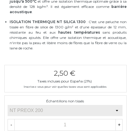
jusqu'à 500ºC
et offre une isolation thermique optimale grâce à sa
densité de 128 kg/m³. Il est également efficace comme
barrière
acoustique
.
ISOLATION THERMIQUE NT SILICA 1300
: C'est une peluche non
tissée en fibre de silice de 1300 g/m² et d'une épaisseur de 12 mm,
résistante au feu et aux
hautes températures
sans produits
chimiques ajoutés. Elle offre une isolation thermique et acoustique,
n'irrite pas la peau et libère moins de fibres que la fibre de verre ou la
laine de roche.
2,50 €
Taxes incluses pour España (21%)
Inscrivez-vous pour voir quelles taxes vous sont applicables
Échantillons non tissés
-
+